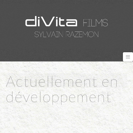
N
Actuellement en
développement