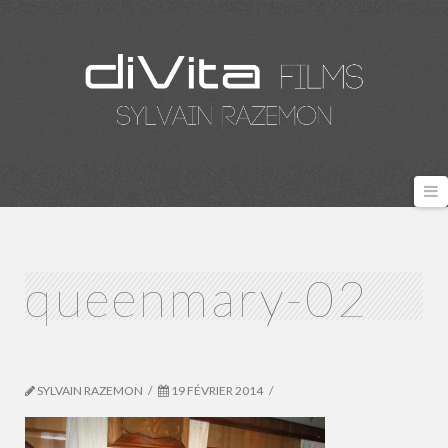
N
queenmary-02
SYLVAIN RAZEMON
19 FÉVRIER 2014