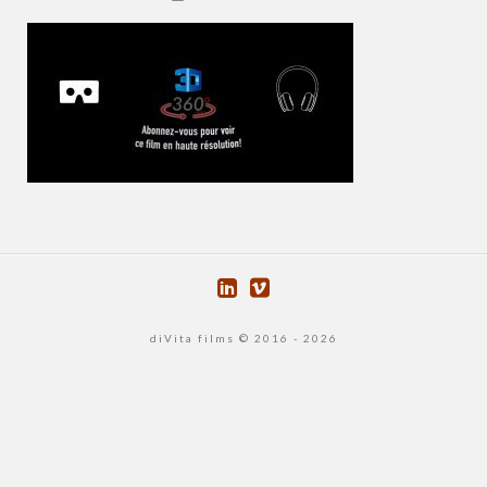
diVita films © 2016 - 2026