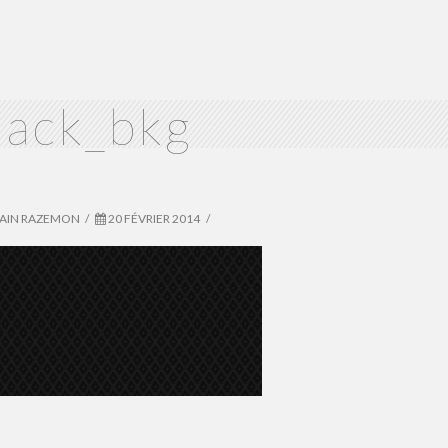
lack_bkg
VAIN RAZEMON
20 FÉVRIER 2014