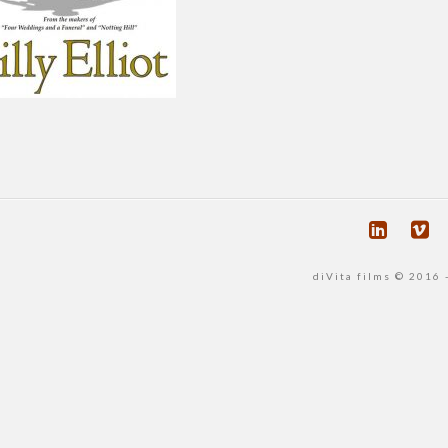
diVita films © 2016 